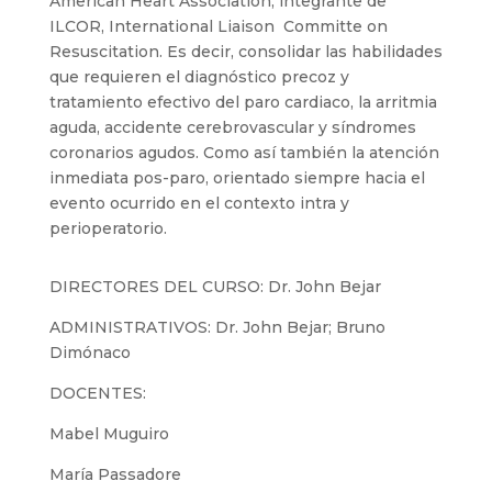
American Heart Association, integrante de
ILCOR, International Liaison
Committe on
Resuscitation. Es decir, consolidar las habilidades
que requieren el d
iagnóstico precoz y
tratamiento efectivo del paro cardiaco, la arritmia
aguda, accidente cerebrovascular y síndromes
coronarios agudos. Como así también la atención
inmediata pos-paro, orientado siempre hacia el
evento ocurrido en el contexto intra y
perioperatorio.
DIRECTORES DEL CURSO
: Dr. John Bejar
ADMINISTRATIVOS
: Dr. John Bejar; Bruno
Dimónaco
DOCENTES
:
Mabel Muguiro
María Passadore